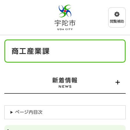
ペ
メニューを飛ばして本文へ
ー
ジ
の
先
頭
で
本
す
商工産業課
文
。
新着情報
ページ内目次