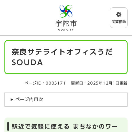
ペ
メニューを飛ばして本文へ
ー
ジ
の
先
頭
で
本
す
奈良サテライトオフィスうだ
文
。
SOUDA
ページID：0003171
更新日：2025年12月1日更新
ページ内目次
駅近で気軽に使える まちなかのワー