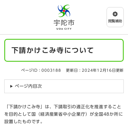
ペ
メニューを飛ばして本文へ
ー
ジ
の
先
頭
で
本
す
下請かけこみ寺について
文
。
ページID：0003188
更新日：2024年12月16日更新
ページ内目次
「下請かけこみ寺」は、下請取引の適正化を推進すること
を目的として国（経済産業省中小企業庁）が全国48か所に
設置したものです。