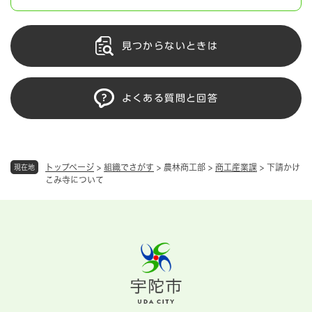
見つからないときは
よくある質問と回答
トップページ
>
組織でさがす
>
農林商工部
>
商工産業課
>
下請かけ
現在地
こみ寺について