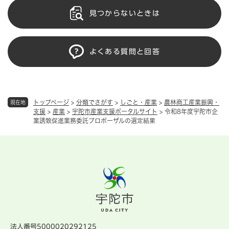
見つからないときは
よくある質問と回答
トップページ
>
分類でさがす
>
しごと・産業
>
農林商工産業振興・
現在地
支援
>
産業
>
宇陀市産業支援ポータルサイト
>
令和8年度宇陀市企
業誘致促進業務委託プロポーザルの選定結果
法人番号5000020292125