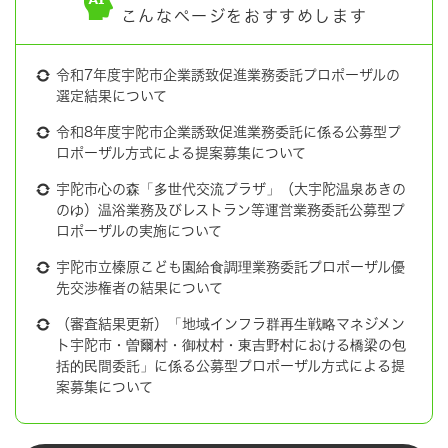
こんなページをおすすめします
令和7年度宇陀市企業誘致促進業務委託プロポーザルの
選定結果について
令和8年度宇陀市企業誘致促進業務委託に係る公募型プ
ロポーザル方式による提案募集について
宇陀市心の森「多世代交流プラザ」（大宇陀温泉あきの
のゆ）温浴業務及びレストラン等運営業務委託公募型プ
ロポーザルの実施について
宇陀市立榛原こども園給食調理業務委託プロポーザル優
先交渉権者の結果について
（審査結果更新）「地域インフラ群再生戦略マネジメン
ト宇陀市・曽爾村・御杖村・東吉野村における橋梁の包
括的民間委託」に係る公募型プロポーザル方式による提
案募集について