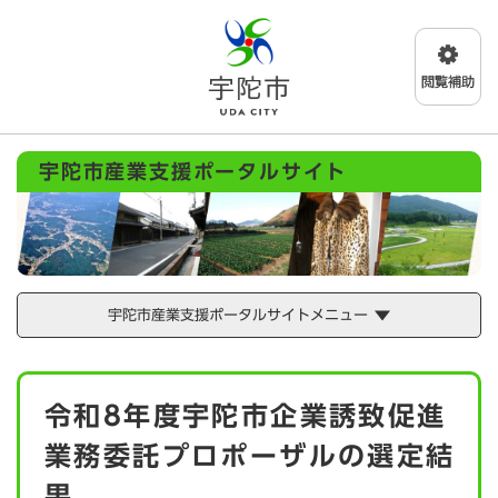
ペ
メニューを飛ばして本文へ
ー
ジ
の
先
頭
で
宇陀市産業支援ポータルサイト
す
。
宇陀市産業支援ポータルサイトメニュー
本
令和8年度宇陀市企業誘致促進
文
業務委託プロポーザルの選定結
果