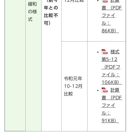
（前々
12月比較
計算
緩和
年との
書 （PDF
の様
比較不
ファイ
式
可）
ル：
86KB）
様式
第5-12
（PDFフ
ァイル：
令和元年
106KB）
10-12月
計算
比較
書 （PDF
ファイ
ル：
91KB）