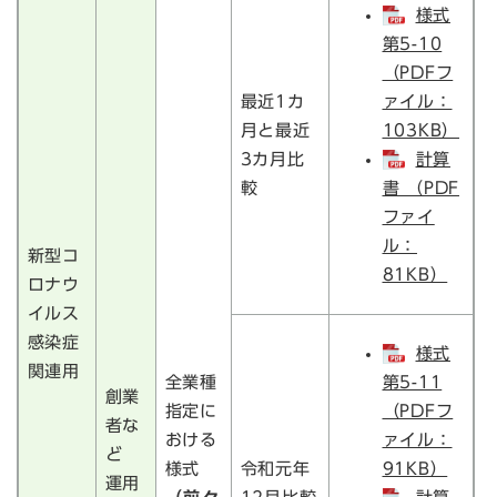
様式
第5-10
（PDFフ
最近1カ
ァイル：
月と最近
103KB）
3カ月比
計算
較
書 （PDF
ファイ
ル：
新型コ
81KB）
ロナウ
イルス
感染症
様式
関連用
全業種
第5-11
創業
指定に
（PDFフ
者な
おける
ァイル：
ど
様式
令和元年
91KB）
運用