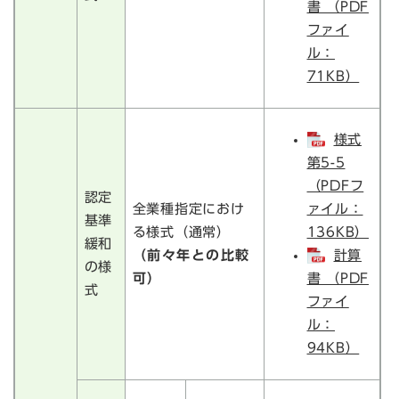
書 （PDF
ファイ
ル：
71KB）
様式
第5-5
（PDFフ
認定
全業種指定におけ
ァイル：
基準
る様式（通常）
136KB）
緩和
（前々年との比較
計算
の様
可）
書 （PDF
式
ファイ
ル：
94KB）