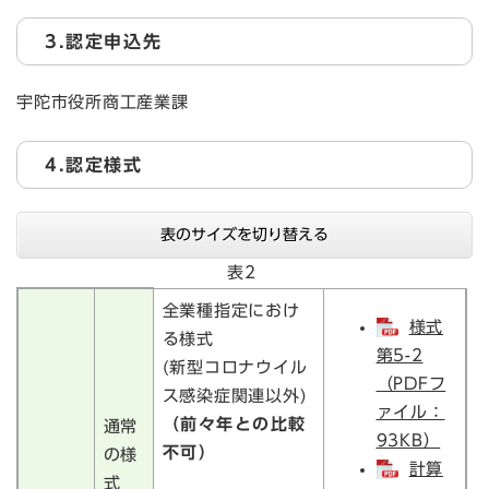
3.認定申込先
宇陀市役所商工産業課
4.認定様式
表のサイズを切り替える
表2
全業種指定におけ
様式
る様式
第5-2
(新型コロナウイル
（PDFフ
ス感染症関連以外)
ァイル：
（前々年との比較
通常
93KB）
不可）
の様
計算
式