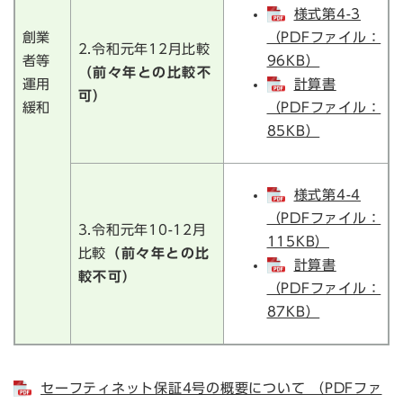
様式第4-3
創業
（PDFファイル：
2.令和元年12月比較
者等
96KB）
（前々年との比較不
運用
計算書
可）
緩和
（PDFファイル：
85KB）
様式第4-4
（PDFファイル：
3.令和元年10-12月
115KB）
比較
（前々年との比
計算書
較不可）
（PDFファイル：
87KB）
セーフティネット保証4号の概要について （PDFファ