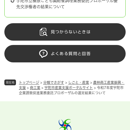
宇陀市立榛原こども園給食調理業務委託プロポーザル優
先交渉権者の結果について
見つからないときは
よくある質問と回答
トップページ
>
分類でさがす
>
しごと・産業
>
農林商工産業振興・
現在地
支援
>
商工業
>
宇陀市産業支援ポータルサイト
>
令和7年度宇陀市
企業誘致促進業務委託プロポーザルの選定結果について