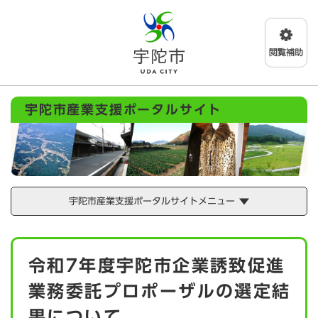
ペ
メニューを飛ばして本文へ
ー
ジ
の
先
頭
で
宇陀市産業支援ポータルサイト
す
。
宇陀市産業支援ポータルサイトメニュー
本
令和7年度宇陀市企業誘致促進
文
業務委託プロポーザルの選定結
果について