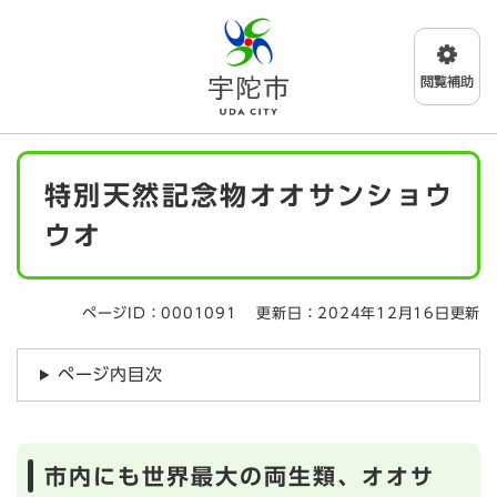
ペ
メニューを飛ばして本文へ
ー
ジ
の
先
頭
で
本
す
特別天然記念物オオサンショウ
文
。
ウオ
ページID：0001091
更新日：2024年12月16日更新
ページ内目次
市内にも世界最大の両生類、オオサ