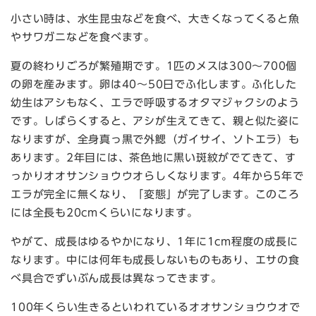
小さい時は、水生昆虫などを食べ、大きくなってくると魚
やサワガニなどを食べます。
夏の終わりごろが繁殖期です。1匹のメスは300～700個
の卵を産みます。卵は40～50日でふ化します。ふ化した
幼生はアシもなく、エラで呼吸するオタマジャクシのよう
です。しばらくすると、アシが生えてきて、親と似た姿に
なりますが、全身真っ黒で外鰓（ガイサイ、ソトエラ）も
あります。2年目には、茶色地に黒い斑紋がでてきて、す
っかりオオサンショウウオらしくなります。4年から5年で
エラが完全に無くなり、「変態」が完了します。このころ
には全長も20cmくらいになります。
やがて、成長はゆるやかになり、1年に1cm程度の成長に
なります。中には何年も成長しないものもあり、エサの食
べ具合でずいぶん成長は異なってきます。
100年くらい生きるといわれているオオサンショウウオで