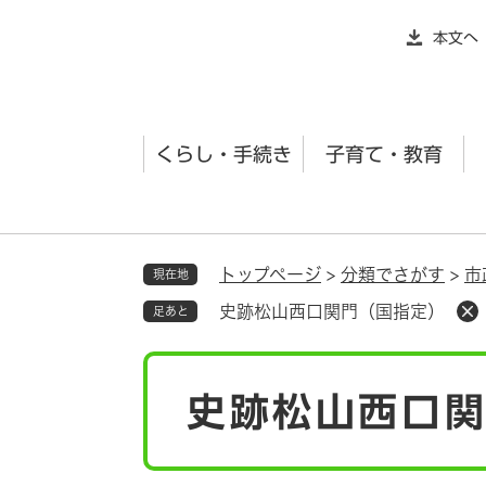
ペ
本文へ
ー
ジ
の
先
くらし・手続き
子育て・教育
頭
で
す
。
トップページ
>
分類でさがす
>
市
現在地
史跡松山西口関門（国指定）
足あと
本
史跡松山西口
文