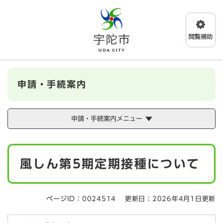
ペ
メニューを飛ばして本文へ
ー
ジ
の
先
頭
で
す
申請・手続案内
。
申請・手続案内メニュー
本
風しん第5期定期接種について
文
ページID：0024514
更新日：2026年4月1日更新