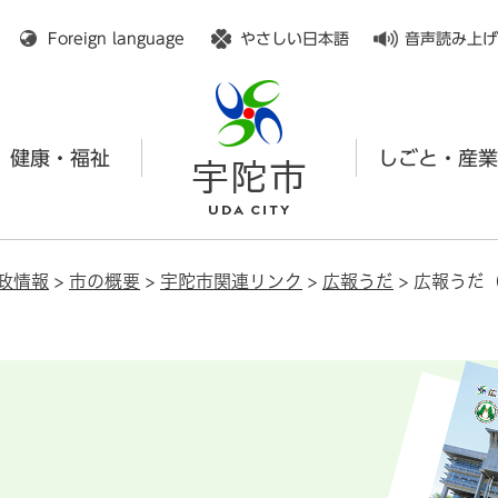
メニューを飛ばして本文へ
Foreign language
やさしい日本語
音声読み上げ
健康・福祉
しごと・産業
政情報
>
市の概要
>
宇陀市関連リンク
>
広報うだ
>
広報うだ（