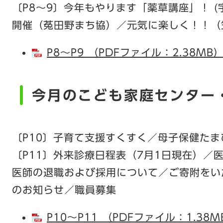
〔P8～9〕今年もやります「薬草講座」！ 
開催（菟田野まち協）／元気に楽しく！！（
P8～P9 （PDFファイル：2.38MB
今月のこども家庭センター
〔P10〕子育て支援すくすく／母子保健た
〔P11〕外来診療日程表（7月1日現在）／
医師の退職および採用について／ご寄附をい
のお知らせ／職員募集
P10～P11 （PDFファイル：1.38M