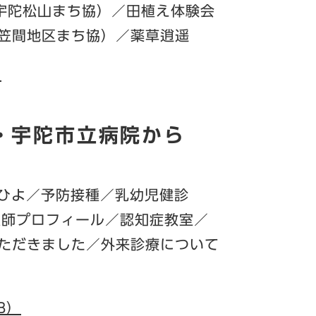
(宇陀松山まち協）／田植え体験会
笠間地区まち協）／薬草逍遥
）
・宇陀市立病院から
まひよ／予防接種／乳幼児健診
医師プロフィール／認知症教室／
ただきました／外来診療について
B）