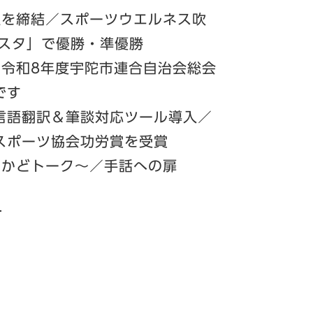
定を締結／スポーツウエルネス吹
スタ」で優勝・準優勝
／令和8年度宇陀市連合自治会総会
です
多言語翻訳＆筆談対応ツール導入／
スポーツ協会功労賞を受賞
ちかどトーク～／手話への扉
）