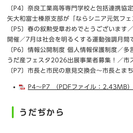
〔P4〕奈良工業高等専門学校と包括連携協
矢大和富士榛原支部が「ならシニア元気フェ
〔P5〕春の叙勲受章おめでとうございます
開催／7月は社会を明るくする運動強調月間
〔P6〕情報公開制度 個人情報保護制度／
うだ産フェスタ2026出展事業者募集！／市
〔P7〕市長と市民の意見交換会～市長とま
P4～P7 （PDFファイル：2.43MB
うだぢから