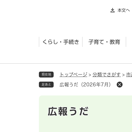
ペ
本文へ
ー
ジ
の
先
くらし・手続き
子育て・教育
頭
で
す
。
トップページ
>
分類でさがす
>
市
現在地
広報うだ（2026年7月）
足あと
広報うだ