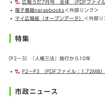
広報うだ7月号 全体 （PDFファイル
電子書籍naraebooks
＜外部リンク＞
マイ広報紙（オープンデータ）
＜外部リ
特集
〔P2～3〕『人権三法』施行から10年
P2～P3 （PDFファイル：1.72MB
市政
ニュース