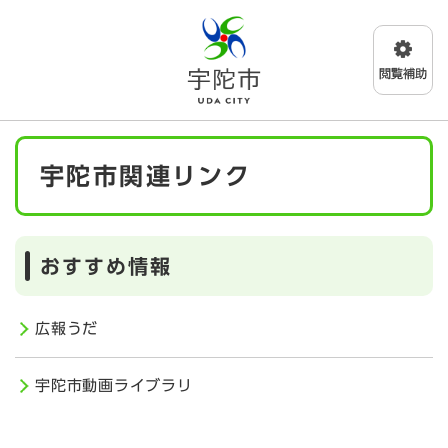
ペ
メニューを飛ばして本文へ
ー
ジ
の
先
頭
で
本
す
宇陀市関連リンク
文
。
おすすめ情報
広報うだ
宇陀市動画ライブラリ