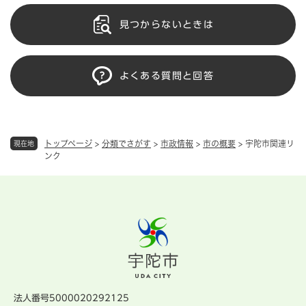
見つからないときは
よくある質問と回答
トップページ
>
分類でさがす
>
市政情報
>
市の概要
>
宇陀市関連リ
現在地
ンク
法人番号5000020292125