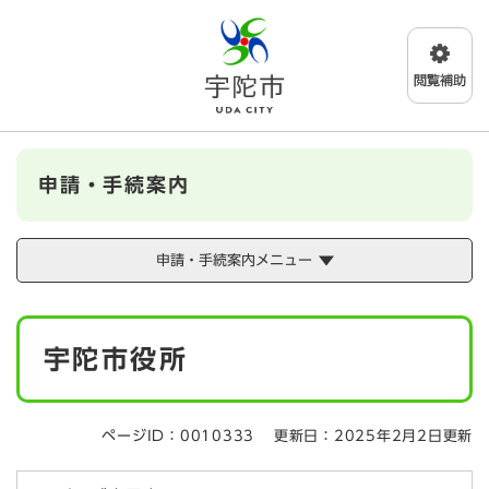
ペ
メニューを飛ばして本文へ
ー
ジ
の
先
頭
で
す
申請・手続案内
。
申請・手続案内メニュー
本
宇陀市役所
文
ページID：0010333
更新日：2025年2月2日更新