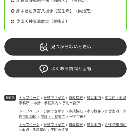
木造薬師如来坐像【西峠区】（県指定）
絹本著色真言八祖像【室生寺】（県指定）
染田天神講連歌堂（県指定）
見つからないときは
よくある質問と回答
トップページ
>
分類でさがす
>
市政情報
>
施設案内
>
市役所・地域
現在地
事務所
>
申請・手続案内
>
宇陀市役所
トップページ
>
分類でさがす
>
市政情報
>
市の概要
>
庁舎案内・宇
陀市組織図
>
申請・手続案内
>
宇陀市役所
トップページ
>
分類でさがす
>
市政情報
>
施設案内
>
AED設置場所
>
申請・手続案内
>
宇陀市役所