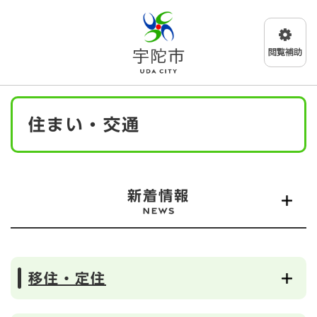
ペ
メニューを飛ばして本文へ
ー
ジ
の
先
頭
で
本
す
住まい・交通
文
。
新着情報
移住・定住