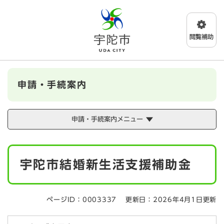
ペ
メニューを飛ばして本文へ
ー
ジ
の
先
頭
で
す
申請・手続案内
。
申請・手続案内メニュー
本
宇陀市結婚新生活支援補助金
文
ページID：0003337
更新日：2026年4月1日更新