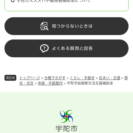
宇陀市スズメバチ駆除費補助金について
見つからないときは
よくある質問と回答
トップページ
>
分類でさがす
>
くらし・手続き
>
住まい・交通
>
移
現在地
住・定住
>
申請・手続案内
>
宇陀市結婚新生活支援補助金