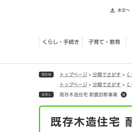
ペ
本文へ
ー
ジ
の
先
くらし・手続き
子育て・教育
頭
で
す
。
トップページ
>
分類でさがす
>
く
現在地
トップページ
>
分類でさがす
>
く
既存木造住宅 耐震診断事業
足あと
本
既存木造住宅 
文