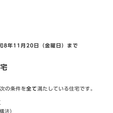
和8年11月20日（金曜日）まで
住宅
次の条件を
全て
満たしている住宅です。
工
構法）