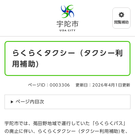
ペ
メニューを飛ばして本文へ
ー
ジ
の
先
頭
で
本
す
らくらくタクシー（タクシー利
文
。
用補助)
ページID：0003306
更新日：2026年4月1日更新
ページ内目次
宇陀市では、菟田野地域で運行していた「らくらくバス」
の廃止に伴い、らくらくタクシー（タクシー利用補助)を、