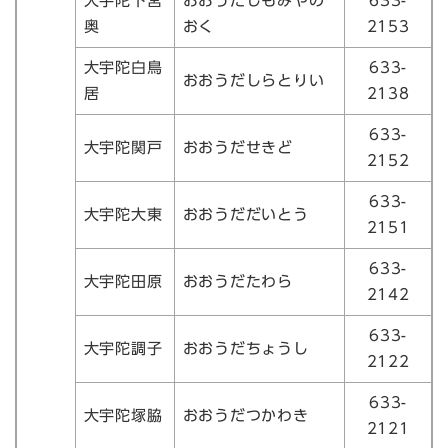
大宇陀下宮
おおうだしもみやの
633-
奥
おく
2153
大宇陀白鳥
633-
おおうだしらとりい
居
2138
633-
大宇陀関戸
おおうだせきど
2152
633-
大宇陀大東
おおうだだいとう
2151
633-
大宇陀田原
おおうだたわら
2142
633-
大宇陀調子
おおうだちょうし
2122
633-
大宇陀塚脇
おおうだつかわき
2121