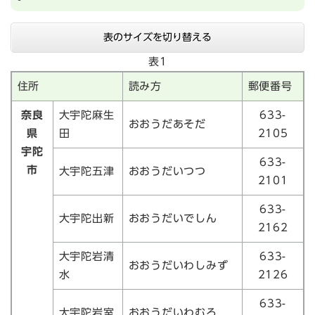
表のサイズを切り替える
表1
住所
読み方
郵便番号
奈良
大宇陀麻生
633-
おおうだあそだ
県
田
2105
宇陀
633-
市
大宇陀五津
おおうだいつつ
2101
633-
大宇陀出新
おおうだいでしん
2162
大宇陀岩清
633-
おおうだいわしみず
水
2126
633-
大宇陀岩室
おおうだいわむろ