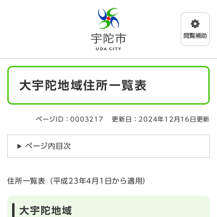
ペ
メニューを飛ばして本文へ
ー
ジ
の
先
頭
で
本
す
大宇陀地域住所一覧表
文
。
ページID：0003217
更新日：2024年12月16日更新
ページ内目次
住所一覧表（平成23年4月1日から適用）
大宇陀地域