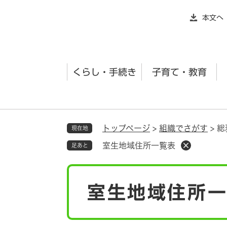
ペ
本文へ
ー
ジ
の
先
くらし・手続き
子育て・教育
頭
で
す
。
トップページ
>
組織でさがす
>
総
現在地
室生地域住所一覧表
足あと
本
室生地域住所
文