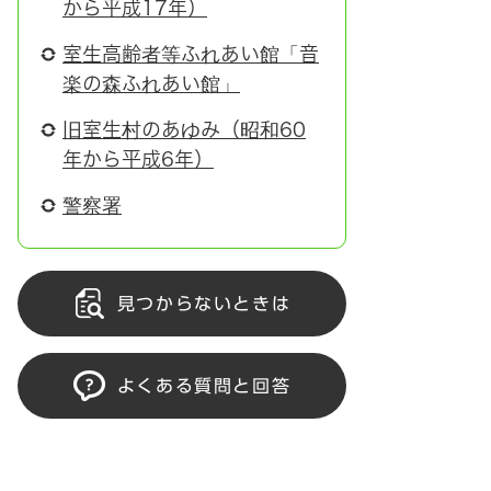
から平成17年）
室生高齢者等ふれあい館「音
楽の森ふれあい館」
旧室生村のあゆみ（昭和60
年から平成6年）
警察署
見つからないときは
よくある質問と回答