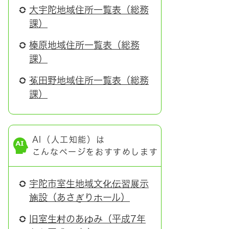
大宇陀地域住所一覧表（総務
課）
榛原地域住所一覧表（総務
課）
菟田野地域住所一覧表（総務
課）
AI（人工知能）は
こんなページをおすすめします
宇陀市室生地域文化伝習展示
施設（あさぎりホール）
旧室生村のあゆみ（平成7年