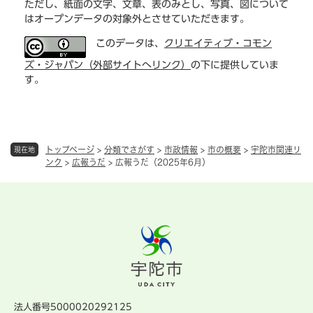
ただし、紙面の文字、文章、表のみとし、写真、図について
はオープンデータの対象外とさせていただきます。
このデータは、
クリエイティブ・コモン
ズ・ジャパン（外部サイトへリンク）
の下に提供していま
す。
トップページ
>
分類でさがす
>
市政情報
>
市の概要
>
宇陀市関連リ
現在地
ンク
>
広報うだ
>
広報うだ（2025年6月）
法人番号5000020292125