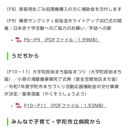
〔P8〕家庭用生ごみ処理機購入の方に補助金を交付します
〔P9〕榛原サンクシティ前桜並木ライトアップ点灯式の開
催／日本赤十字活動へのご協力のお願い／手話への扉
P6～P9 （PDFファイル：1.99MB）
うだぢから
〔P10～11〕大宇陀政始まち協桜まつり（大宇陀政始まち
協）／小原の滝整備事業完了式典（室生笠間地区まち協）
／令和7年度宇陀市まちづくり活動応援補助金の交付事業
が決定／薬草逍遙（やくそうしょうよう）
P10～P11 （PDFファイル：1.93MB）
みんなで子育て・宇陀市立病院から