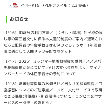
P14～P15 （PDFファイル：2.34MB）
お知らせ
〔P16〕ID番号の利用方法／【くらし・環境】住民税の写
し等の第三者交付に係る本人通知制度のご案内／退職され
た方と配偶者の年金手続きはお済みでしょうか／1年間健
康に過ごして人間ドック受診券をゲット
〔P17〕2025年ミャンマー地震救援金の受付／スズメバ
チ駆除費補助金について／6月の文化会館だより／マイナ
ンバーカードの休日手続きの予約について
〔P18〕獣害対策関連のお知らせ／男女共同参画週間／口
座振替についてのご注意点／コンビニ交付サービスで取得
できる課税(非課税)・所得証明について／コンビニ交付サ
ービスの一時停止のお知らせ