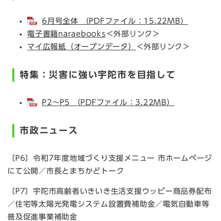
6月号全体 （PDFファイル：15.22MB）
電子書籍naraebooks
＜外部リンク＞
マイ広報紙（オープンデータ）
＜外部リンク＞
特集：災害に強い宇陀市を目指して
P2～P5 （PDFファイル：3.22MB）
市政
ニュース
〔P6〕令和7年度地域づくり支援メニュー 市ホームページ
にて公開／市長とまちかどトーク
〔P7〕宇陀市高齢者いきいき生活支援ウッピー商品券配布
／住宅等太陽光発電システム設置費補助金／電気自動車等
普及促進事業補助金