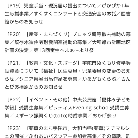
〔P19〕児童手当・現況届の提出について／ぴかぴか1年
生応援事業／すくすくコンサートと交通安全のお話／図書
館からのお知らせ
〔P20〕【産業・まちづくり】ブロック塀等撤去補助の募
集／既存木造住宅耐震関連補助の募集／大和都市計画地区
計画の決定／第13回室生へまぁ～より祭
〔P21〕【教育・文化・スポーツ】宇陀市ぬくもり修学奨
励資金について【福祉】民生委員・児童委員の変更のお知
らせ／シニア県展出品作品を募集／かるがもくらぶ／さん
とぴあ榛原からのお知らせ
〔P22〕【イベント・その他】中央公民館「夏休み子ども
学級」受講生募集／ピラティスEvening school受講生募
集／スポーツ振興くじ(toto)助成事業／おかげ祭り
〔P23〕『薬草のまち宇陀市』大和当帰(薬草)プチマルシ
ェの開催／ふれあいバスツアー参加者募集／その電話、詐