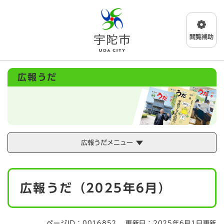
ペ
メニューを飛ばして本文へ
ー
ジ
の
先
頭
で
広報うだ
す
。
広報うだメニュー
本
広報うだ（2025年6月）
文
ページID：0016852
更新日：2025年6月1日更新