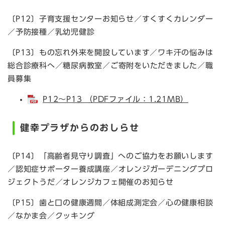
〔P12〕子育支援センターお知らせ／すくすくカレンダー
／予防接種／乳幼児健診
〔P13〕もの忘れ外来を開設しています／ワキ汗の悩みは
総合診療科へ／糖尿病教室／ご寄附をいただきました／職
員募集
P12～P13 （PDFファイル：1.21MB）
健幸プラザからのおしらせ
〔P14〕「高齢者見守り調査」へのご協力をお願いします
／認知症サポーター養成講座／オレンジガーデニングプロ
ジェクトうだ／オレンジカフェ開催のお知らせ
〔P15〕歯と口の健康週間／体組成測定会／心の健康相談
／なかま会／クッキング