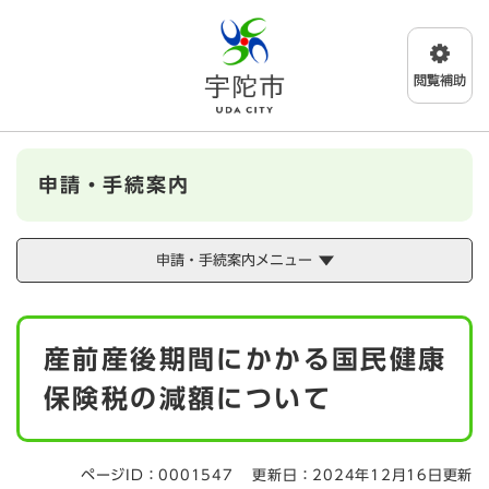
ペ
メニューを飛ばして本文へ
ー
ジ
の
先
頭
で
す
申請・手続案内
。
申請・手続案内メニュー
本
産前産後期間にかかる国民健康
文
保険税の減額について
ページID：0001547
更新日：2024年12月16日更新