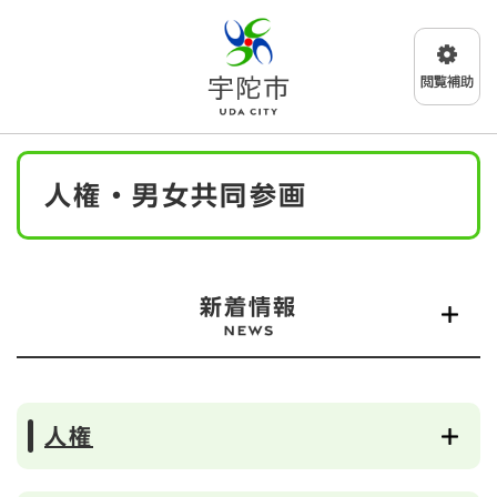
ペ
メニューを飛ばして本文へ
ー
ジ
の
先
頭
で
本
す
人権・男女共同参画
文
。
新着情報
人権