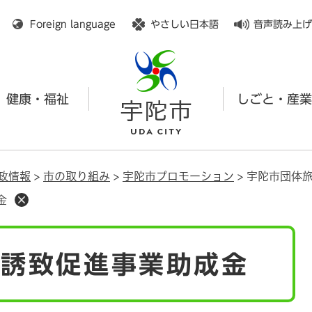
メニューを飛ばして本文へ
Foreign language
やさしい日本語
音声読み上げ
健康・福祉
しごと・産業
政情報
>
市の取り組み
>
宇陀市プロモーション
>
宇陀市団体
金
行誘致促進事業助成金