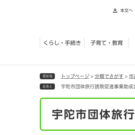
ペ
本文へ
ー
ジ
の
先
くらし・手続き
子育て・教育
頭
で
す
。
トップページ
>
分類でさがす
>
市
現在地
宇陀市団体旅行誘致促進事業助成
足あと
本
宇陀市団体旅
文