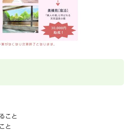
ること
こと