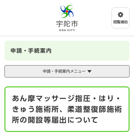
ペ
メニューを飛ばして本文へ
ー
ジ
の
先
頭
で
す
申請・手続案内
。
申請・手続案内メニュー
本
あん摩マッサージ指圧・はり・
文
きゅう施術所、柔道整復師施術
所の開設等届出について