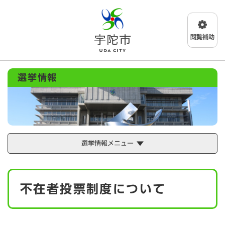
ペ
メニューを飛ばして本文へ
ー
ジ
の
先
頭
で
選挙情報
す
。
選挙情報メニュー
本
不在者投票制度について
文