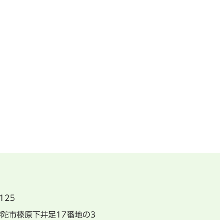
125
県宇陀市榛原下井足17番地の3