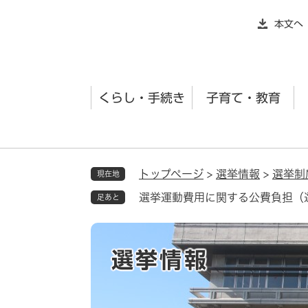
ペ
本文へ
ー
ジ
の
先
くらし・手続き
子育て・教育
頭
で
す
。
トップページ
>
選挙情報
>
選挙制
現在地
選挙運動費用に関する公費負担（
足あと
選挙情報