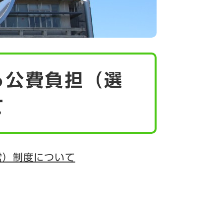
る公費負担（選
て
営）制度について