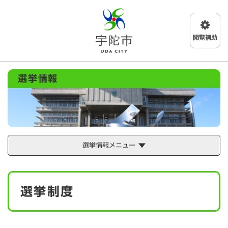
ペ
メニューを飛ばして本文へ
ー
ジ
の
先
頭
で
選挙情報
す
。
選挙情報メニュー
本
選挙制度
文