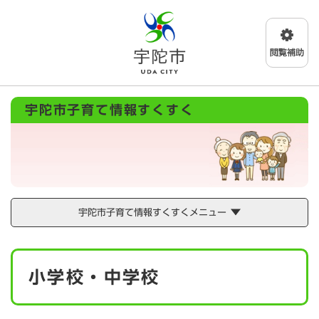
ペ
メニューを飛ばして本文へ
ー
ジ
の
先
頭
で
宇陀市子育て情報すくすく
す
。
宇陀市子育て情報すくすくメニュー
本
小学校・中学校
文