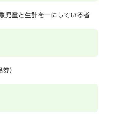
象児童と生計を一にしている者
品券）