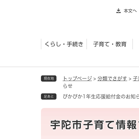
ペ
本文へ
ー
ジ
の
先
くらし・手続き
子育て・教育
頭
で
す
。
トップページ
>
分類でさがす
>
子
現在地
らせ
ぴかぴか1年生応援給付金のお知
足あと
宇陀市子育て情報