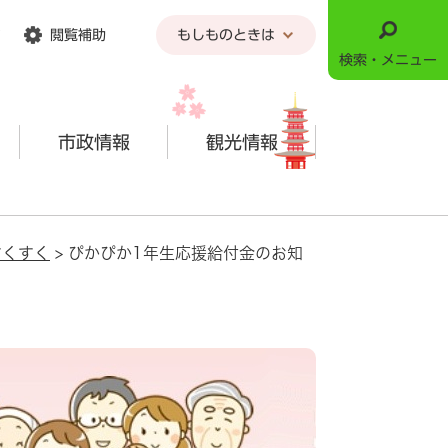
閲覧補助
もしものときは
検索・メニュー
市政情報
観光情報
すくすく
>
ぴかぴか1年生応援給付金のお知