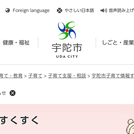
メニューを飛ばして本文へ
Foreign language
やさしい日本語
音声読み上げ
健康・福祉
しごと・産業
育て・教育
>
子育て
>
子育て支援・相談
>
宇陀市子育て情報
らせ
すくすく