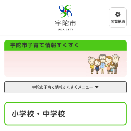
ペ
メニューを飛ばして本文へ
ー
ジ
の
先
頭
で
宇陀市子育て情報すくすく
す
。
宇陀市子育て情報すくすくメニュー
本
小学校・中学校
文