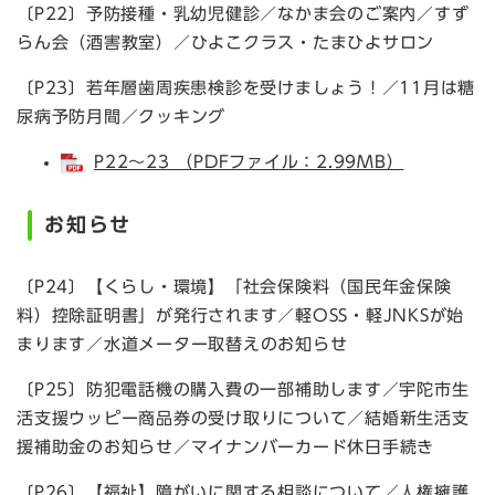
〔P22〕予防接種・乳幼児健診／なかま会のご案内／すず
らん会（酒害教室）／ひよこクラス・たまひよサロン
〔P23〕若年層歯周疾患検診を受けましょう！／11月は糖
尿病予防月間／クッキング
P22～23 （PDFファイル：2.99MB）
お知らせ
〔P24〕【くらし・環境】「社会保険料（国民年金保険
料）控除証明書」が発行されます／軽OSS・軽JNKSが始
まります／水道メーター取替えのお知らせ
〔P25〕防犯電話機の購入費の一部補助します／宇陀市生
活支援ウッピー商品券の受け取りについて／結婚新生活支
援補助金のお知らせ／マイナンバーカード休日手続き
〔P26〕【福祉】障がいに関する相談について／人権擁護