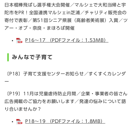
日本棍棒飛ばし選手権大会開催／マルシェで大和当帰と宇
陀市をPR！全国連携マルシェin芝浦／チャリティ販売会の
寄付で表彰／第51回シニア県展（高齢者美術展）入賞／ツ
アー・オブ・奈良・まほろば開催
P16～17 （PDFファイル：1.53MB）
みんなで子育て
〔P18〕子育て支援センターお知らせ／すくすくカレンダ
ー
〔P19〕11月は児童虐待防止月間／企業・事業者の皆さん
広告掲載のご協力をお願いします／発達の悩みについて語
り合いませんか？
P18～19 （PDFファイル：1.8MB）