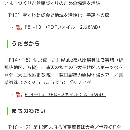
／まちづくりと健康づくりのための協定を締結
〔P13〕宝くじ助成金で地域を活性化／手話への扉
P8～13 （PDFファイル：2.68MB）
うだぢから
〔P14～15〕伊那佐『灯』Mateを八咫烏神社で実施（伊
那佐地区まち協）／晴天の秋空の下大王地区スポーツ祭を
開催（大王地区まち協）／菟田野魅力発見体験ツアー／薬
草逍遙（やくそうしょうよう）ジャノヒゲ
P14～15 （PDFファイル：2.13MB）
まちのわだい
〔P16～17〕第12回まほろば還暦野球大会／世界初!?全