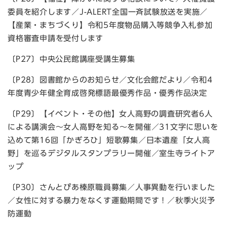
委員を紹介します／J-ALERT全国一斉試験放送を実施／
【産業・まちづくり】令和5年度物品購入等競争入札参加
資格審査申請を受付します
〔P27〕中央公民館講座受講生募集
〔P28〕図書館からのお知らせ／文化会館だより／令和4
年度青少年健全育成啓発標語最優秀作品・優秀作品決定
〔P29〕【イベント・その他】女人高野の調査研究者6人
による講演会～女人高野を知る～を開催／31文字に思いを
込めて第16回「かぎろひ」短歌募集／日本遺産「女人高
野」を巡るデジタルスタンプラリー開催／室生寺ライトア
ップ
〔P30〕さんとぴあ榛原職員募集／人事異動を行いました
／女性に対する暴力をなくす運動期間です！／秋季火災予
防運動