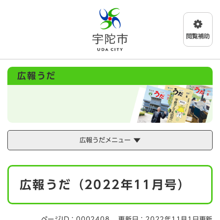
ペ
メニューを飛ばして本文へ
ー
ジ
の
先
頭
で
広報うだ
す
。
広報うだメニュー
本
広報うだ（2022年11月号）
文
ページID：0002408
更新日：2022年11月1日更新