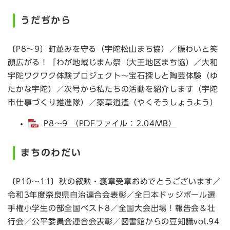
うだぢから
〔P8～9〕町並みを守る（宇陀松山まち協）／賑わいと笑
顔広がる！「わが地域じまん祭（大王地区まち協）／大和
宇陀ワクワク体験プロジェクト～宝石探しと陶芸体験（ゆ
たかな宇陀）／次号から私たちの活動を紹介します（宇陀
市仕事づくり推進隊）／薬草逍遙（やくそうしょうよう）
P8～9 （PDFファイル：2.04MB）
まちのわだい
〔P10～11〕秋の叙勲・褒章受章おめでとうございます／
令和3年度奈良県自治連合会表彰／全日本ドッジボール選
手権小学生の部全国ベスト8／全国大会出場！報告会＆壮
行会／公平委員会連合会表彰／図書館からの豆知識vol.94