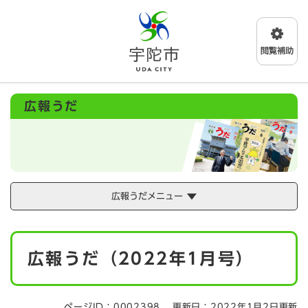
ペ
メニューを飛ばして本文へ
ー
ジ
の
先
頭
で
広報うだ
す
。
広報うだメニュー
本
広報うだ（2022年1月号）
文
ページID：0002398
更新日：2022年1月2日更新