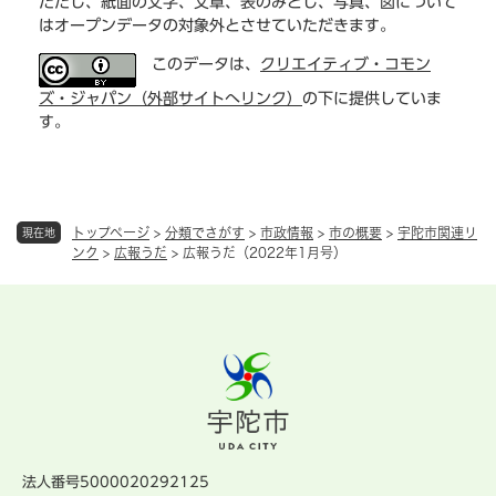
ただし、紙面の文字、文章、表のみとし、写真、図について
はオープンデータの対象外とさせていただきます。
このデータは、
クリエイティブ・コモン
ズ・ジャパン（外部サイトへリンク）
の下に提供していま
す。
トップページ
>
分類でさがす
>
市政情報
>
市の概要
>
宇陀市関連リ
現在地
ンク
>
広報うだ
>
広報うだ（2022年1月号）
法人番号5000020292125