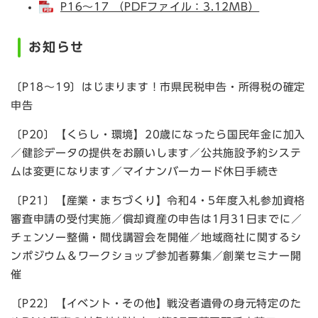
P16～17 （PDFファイル：3.12MB）
お知らせ
〔P18～19〕はじまります！市県民税申告・所得税の確定
申告
〔P20〕【くらし・環境】20歳になったら国民年金に加入
／健診データの提供をお願いします／公共施設予約システ
ムは変更になります／マイナンバーカード休日手続き
〔P21〕【産業・まちづくり】令和4・5年度入札参加資格
審査申請の受付実施／償却資産の申告は1月31日までに／
チェンソー整備・間伐講習会を開催／地域商社に関するシ
ンポジウム＆ワークショップ参加者募集／創業セミナー開
催
〔P22〕【イベント・その他】戦没者遺骨の身元特定のた