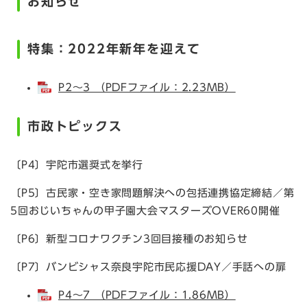
お知らせ
特集：2022年新年を迎えて
P2～3 （PDFファイル：2.23MB）
市政トピックス
〔P4〕宇陀市選奨式を挙行
〔P5〕古民家・空き家問題解決への包括連携協定締結／第
5回おじいちゃんの甲子園大会マスターズOVER60開催
〔P6〕新型コロナワクチン3回目接種のお知らせ
〔P7〕バンビシャス奈良宇陀市民応援DAY／手話への扉
P4～7 （PDFファイル：1.86MB）