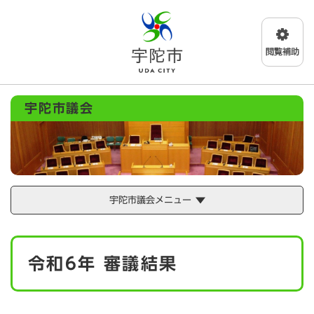
ペ
メニューを飛ばして本文へ
ー
ジ
の
先
頭
で
宇陀市議会
す
。
宇陀市議会メニュー
本
令和6年 審議結果
文