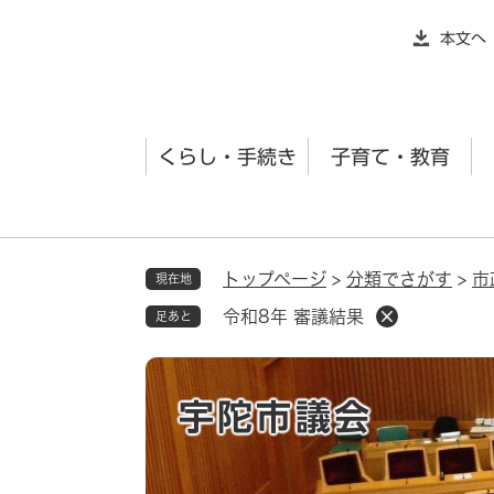
ペ
本文へ
ー
ジ
の
先
くらし・手続き
子育て・教育
頭
で
す
。
トップページ
>
分類でさがす
>
市
現在地
令和8年 審議結果
足あと
宇陀市議会