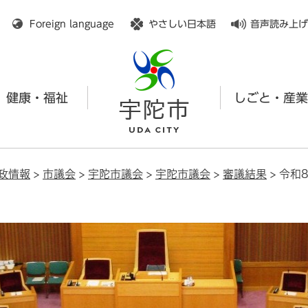
メニューを飛ばして本文へ
Foreign language
やさしい日本語
音声読み上げ
健康・福祉
しごと・産業
政情報
>
市議会
>
宇陀市議会
>
宇陀市議会
>
審議結果
>
令和