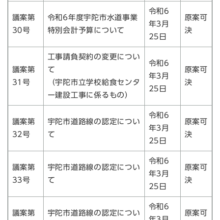
令和6
議案第
令和6年度宇陀市水道事業
原案可
年3月
30号
特別会計予算について
決
25日
工事請負契約の変更につい
令和6
議案第
て
原案可
年3月
31号
（宇陀市立学校給食センタ
決
25日
ー建設工事に係るもの）
令和6
議案第
宇陀市道路線の認定につい
原案可
年3月
32号
て
決
25日
令和6
議案第
宇陀市道路線の認定につい
原案可
年3月
33号
て
決
25日
令和6
議案第
宇陀市道路線の認定につい
原案可
年3月