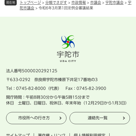
トップページ
>
分類でさがす
>
市政情報
>
市議会
>
宇陀市議会
>
宇
現在地
陀市議会
>
令和6年3月第1回定例会審議結果
法人番号5000020292125
〒633-0292 奈良県宇陀市榛原下井足17番地の3
Tel：0745-82-8000（代表） Fax：0745-82-3900
開庁時間：午前8時30分から午後5時15分まで
休日 土曜日、日曜日、祝休日、年末年始（12月29日から1月3日）
市役所への行き方
連絡先一覧
サイトマップ
著作権・リンク
個人情報利用規定