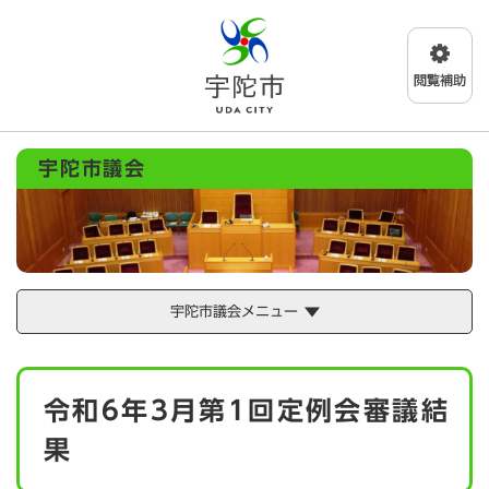
ペ
メニューを飛ばして本文へ
ー
ジ
の
先
頭
で
宇陀市議会
す
。
宇陀市議会メニュー
本
令和6年3月第1回定例会審議結
文
果