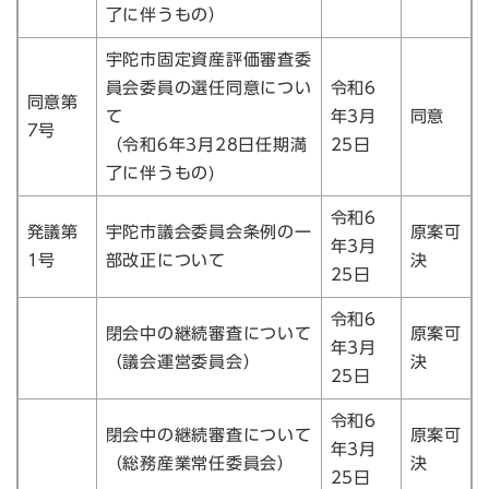
了に伴うもの）
宇陀市固定資産評価審査委
員会委員の選任同意につい
令和6
同意第
て
年3月
同意
7号
（令和6年3月28日任期満
25日
了に伴うもの)
令和6
発議第
宇陀市議会委員会条例の一
原案可
年3月
1号
部改正について
決
25日
令和6
閉会中の継続審査について
原案可
年3月
（議会運営委員会）
決
25日
令和6
閉会中の継続審査について
原案可
年3月
（総務産業常任委員会）
決
25日