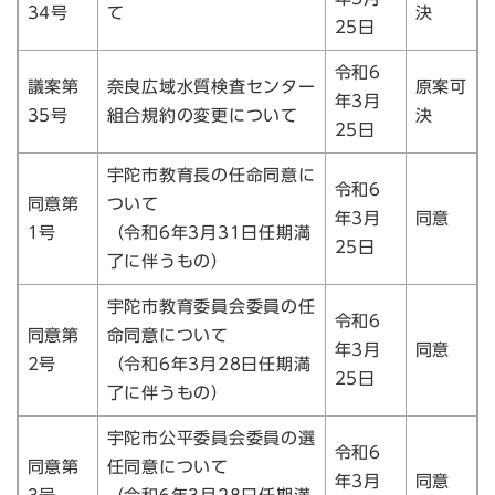
34号
て
決
25日
令和6
議案第
奈良広域水質検査センター
原案可
年3月
35号
組合規約の変更について
決
25日
宇陀市教育長の任命同意に
令和6
同意第
ついて
年3月
同意
1号
（令和6年3月31日任期満
25日
了に伴うもの）
宇陀市教育委員会委員の任
令和6
同意第
命同意について
年3月
同意
2号
（令和6年3月28日任期満
25日
了に伴うもの）
宇陀市公平委員会委員の選
令和6
同意第
任同意について
年3月
同意