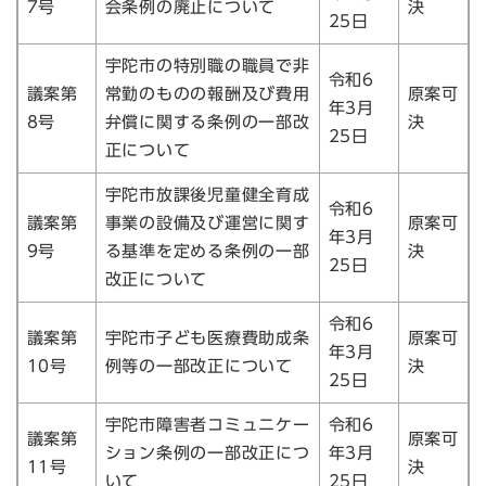
7号
会条例の廃止について
決
25日
宇陀市の特別職の職員で非
令和6
議案第
常勤のものの報酬及び費用
原案可
年3月
8号
弁償に関する条例の一部改
決
25日
正について
宇陀市放課後児童健全育成
令和6
議案第
事業の設備及び運営に関す
原案可
年3月
9号
る基準を定める条例の一部
決
25日
改正について
令和6
議案第
宇陀市子ども医療費助成条
原案可
年3月
10号
例等の一部改正について
決
25日
宇陀市障害者コミュニケー
令和6
議案第
原案可
ション条例の一部改正につ
年3月
11号
決
いて
25日