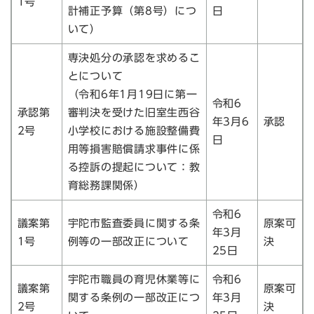
1号
計補正予算（第8号）につ
日
いて）
専決処分の承認を求めるこ
とについて
（令和6年1月19日に第一
令和6
承認第
審判決を受けた旧室生西谷
年3月6
承認
2号
小学校における施設整備費
日
用等損害賠償請求事件に係
る控訴の提起について：教
育総務課関係）
令和6
議案第
宇陀市監査委員に関する条
原案可
年3月
1号
例等の一部改正について
決
25日
宇陀市職員の育児休業等に
令和6
議案第
原案可
関する条例の一部改正につ
年3月
2号
決