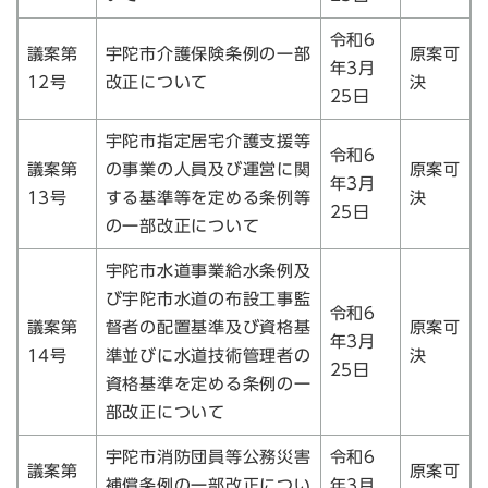
令和6
議案第
宇陀市介護保険条例の一部
原案可
年3月
12号
改正について
決
25日
宇陀市指定居宅介護支援等
令和6
議案第
の事業の人員及び運営に関
原案可
年3月
13号
する基準等を定める条例等
決
25日
の一部改正について
宇陀市水道事業給水条例及
び宇陀市水道の布設工事監
令和6
議案第
督者の配置基準及び資格基
原案可
年3月
14号
準並びに水道技術管理者の
決
25日
資格基準を定める条例の一
部改正について
宇陀市消防団員等公務災害
令和6
議案第
原案可
補償条例の一部改正につい
年3月