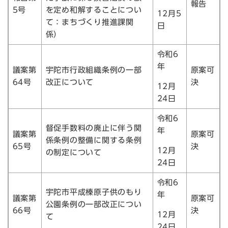
報告
5号
を定め和解することについ
12月5
て：まちづくり推進課関
日
係）
令和6
年
議案第
宇陀市行政組織条例の一部
原案可
64号
改正について
決
12月
24日
令和6
督促手数料の廃止に伴う関
年
議案第
原案可
係条例の整備に関する条例
65号
決
12月
の制定について
24日
令和6
宇陀市平成榛原子供のもり
年
議案第
原案可
公園条例の一部改正につい
66号
決
12月
て
24日