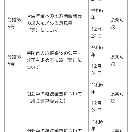
令和6
厚生年金への地方議会議員
年
発議第
原案可
の加入を求める意見書
5号
決
12月
（案）について
24日
令和6
宇陀市の広報媒体の公平・
年
発議第
原案可
公正を求める決議（案）に
6号
決
12月
ついて
24日
令和6
年
閉会中の継続審査について
原案可
（議会運営委員会）
決
12月
24日
令和6
年
閉会中の継続審査について
原案可