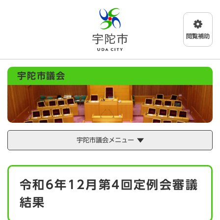
ペ
メニューを飛ばして本文へ
ー
ジ
の
先
頭
で
宇陀市議会
す
。
宇陀市議会メニュー
本
令和6年12月第4回定例会審議
文
結果