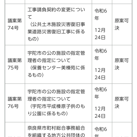
工事請負契約の変更につい
令和6
て
年
議案第
原案可
（公共土木施設災害復旧事
74号
決
12月
業道路災害復旧工事に係る
24日
もの）
令和6
宇陀市の公の施設の指定管
年
議案第
理者の指定について
原案可
75号
（保養センター美榛苑に係
決
12月
るもの）
24日
令和6
宇陀市の公の施設の指定管
年
議案第
理者の指定について
原案可
76号
（宇陀市平成榛原子供のも
決
12月
り公園に係るもの）
24日
奈良県市町村総合事務組合
令和6
を組織する地方公共団体の
年