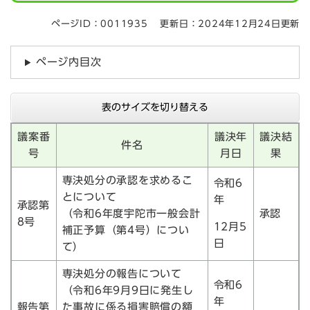
ページID：0011935
更新日：2024年12月24日更新
ページ内目次
表のサイズを切り替える
議案番
議決年
議決結
件名
号
月日
果
専決処分の承認を求めるこ
令和6
とについて
年
承認第
（令和6年度宇陀市一般会計
承認
8号
12月5
補正予算（第4号）につい
日
て）
専決処分の報告について
令和6
（令和6年9月9日に発生し
年
報告第
た事故に係る損害賠償の額