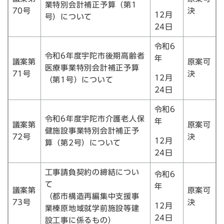
業特別会計補正予算（第1
70号
決
12月
号）について
24日
令和6
令和6年度宇陀市後期高齢者
年
議案第
原案可
医療事業特別会計補正予算
71号
決
12月
（第1号）について
24日
令和6
令和6年度宇陀市介護老人保
年
議案第
原案可
健施設事業特別会計補正予
72号
決
12月
算（第2号）について
24日
工事請負契約の締結につい
令和6
て
年
議案第
原案可
（都市構造再編集中支援事
73号
決
12月
業榛原地域就学前施設等建
24日
設工事に係るもの）