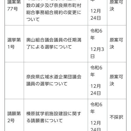
議案第
原案可
数の減少及び奈良県市町村
77号
決
12月
総合事務組合規約の変更に
24日
ついて
令和6
年
選挙第
奥山組合議会議員の任期満
原案可
1号
了による選挙について
決
12月3
日
令和6
年
奈良県広域水道企業団議会
原案可
議員の選挙について
決
12月
24日
令和6
年
請願第
榛原就学前施設建設に関す
不採択
2号
る請願書について
12月
24日