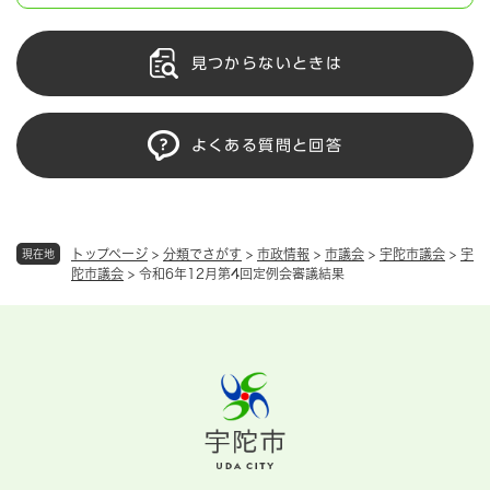
見つからないときは
よくある質問と回答
トップページ
>
分類でさがす
>
市政情報
>
市議会
>
宇陀市議会
>
宇
現在地
陀市議会
>
令和6年12月第4回定例会審議結果