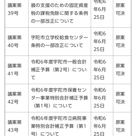
令和6
議案第
展の支援のための固定資産
原案
年6月
39号
税の課税免除に関する条例
可決
25日
の一部改正について
令和6
議案第
宇陀市立学校給食センター
原案
年6月
40号
条例の一部改正について
可決
25日
令和6年度宇陀市一般会計
令和6
議案第
原案
補正予算（第2号）につい
年6月
41号
可決
て
25日
令和6年度宇陀市保養セン
令和6
議案第
原案
ター事業特別会計補正予算
年6月
42号
可決
（第1号）について
25日
令和6年度宇陀市立病院事
令和6
議案第
原案
業特別会計補正予算（第1
年6月
43号
可決
号）について
25日