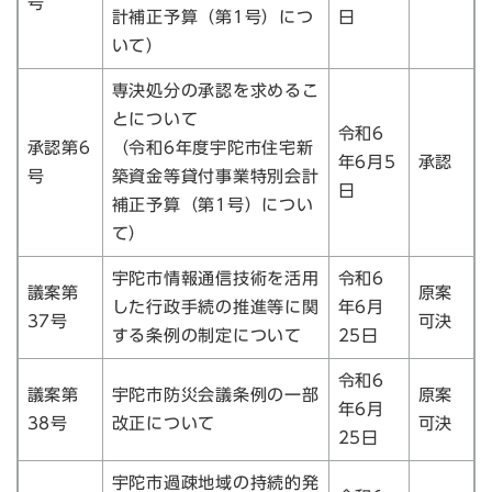
号
計補正予算（第1号）につ
日
いて）
専決処分の承認を求めるこ
とについて
令和6
承認第6
（令和6年度宇陀市住宅新
年6月5
承認
号
築資金等貸付事業特別会計
日
補正予算（第1号）につい
て）
宇陀市情報通信技術を活用
令和6
議案第
原案
した行政手続の推進等に関
年6月
37号
可決
する条例の制定について
25日
令和6
議案第
宇陀市防災会議条例の一部
原案
年6月
38号
改正について
可決
25日
宇陀市過疎地域の持続的発