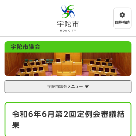
ペ
メニューを飛ばして本文へ
ー
ジ
の
先
頭
で
宇陀市議会
す
。
宇陀市議会メニュー
本
令和6年6月第2回定例会審議結
文
果