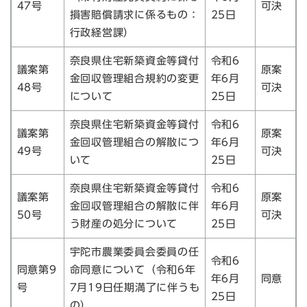
47号
可決
損害賠償請求に係るもの：
25日
行政経営課）
奈良県住宅新築資金等貸付
令和6
議案第
原案
金回収管理組合規約の変更
年6月
48号
可決
について
25日
奈良県住宅新築資金等貸付
令和6
議案第
原案
金回収管理組合の解散につ
年6月
49号
可決
いて
25日
奈良県住宅新築資金等貸付
令和6
議案第
原案
金回収管理組合の解散に伴
年6月
50号
可決
う財産の処分について
25日
宇陀市農業委員会委員の任
令和6
同意第9
命同意について（令和6年
年6月
同意
号
7月19日任期満了に伴うも
25日
の）