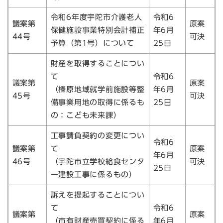
令和6年度宇陀市介護老人
令和6
議案第
原案
保健施設事業特別会計補正
年6月
44号
可決
予算（第1号）について
25日
財産を取得することについ
て
令和6
議案第
原案
（榛原地域就学前施設等整
年6月
45号
可決
備事業用地の取得に係るも
25日
の：こども未来課）
工事請負契約の変更につい
令和6
議案第
て
原案
年6月
46号
（宇陀市立学校給食センタ
可決
25日
ー建設工事に係るもの）
訴えを提起することについ
て
令和6
議案第
原案
（市有財産売買契約に係る
年6月