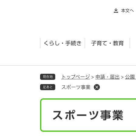
ペ
本文へ
ー
ジ
の
先
くらし・手続き
子育て・教育
頭
で
す
。
トップページ
>
申請・届出
>
公園
現在地
スポーツ事業
足あと
本
スポーツ事業
文