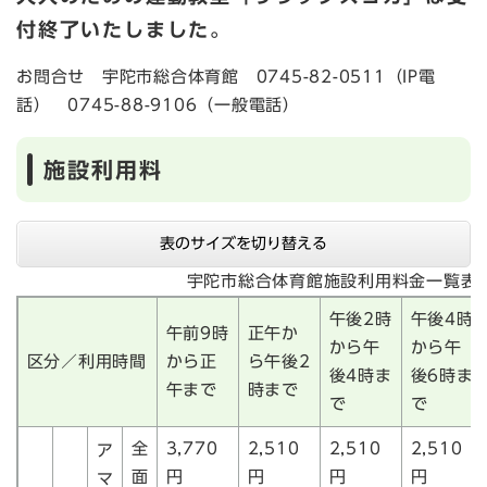
付終了いたしました。
お問合せ
宇陀市総合体育館 0745-82-0511（IP電
話） 0745-88-9106（一般電話）
施設利用料
表のサイズを切り替える
宇陀市総合体育館施設利用料金一覧表
午後2時
午後4時
午前9時
正午か
から午
から午
区分／利用時間
から正
ら午後2
後4時ま
後6時ま
午まで
時まで
で
で
全
3,770
2,510
2,510
2,510
ア
面
円
円
円
円
マ