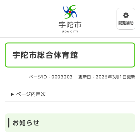
ペ
メニューを飛ばして本文へ
ー
ジ
の
先
頭
で
本
す
宇陀市総合体育館
文
。
ページID：0003203
更新日：2026年3月1日更新
ページ内目次
お知らせ