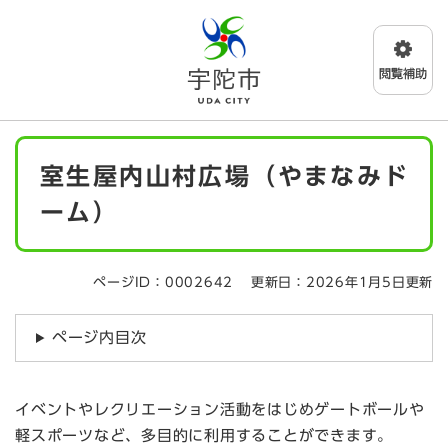
ペ
メニューを飛ばして本文へ
ー
ジ
の
先
頭
で
本
す
室生屋内山村広場（やまなみド
文
。
ーム）
ページID：0002642
更新日：2026年1月5日更新
ページ内目次
イベントやレクリエーション活動をはじめゲートボールや
軽スポーツなど、多目的に利用することができます。