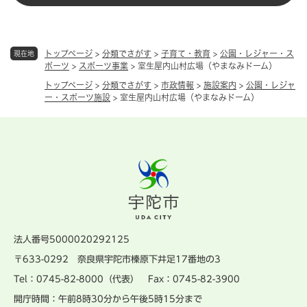
トップページ
>
分類でさがす
>
子育て・教育
>
公園・レジャー・ス
現在地
ポーツ
>
スポーツ事業
>
室生屋内山村広場（やまなみドーム）
トップページ
>
分類でさがす
>
市政情報
>
施設案内
>
公園・レジャ
ー・スポーツ施設
>
室生屋内山村広場（やまなみドーム）
法人番号5000020292125
〒633-0292 奈良県宇陀市榛原下井足17番地の3
Tel：0745-82-8000（代表） Fax：0745-82-3900
開庁時間：午前8時30分から午後5時15分まで