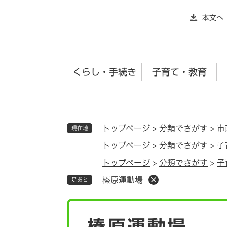
ペ
本文へ
ー
ジ
の
先
くらし・手続き
子育て・教育
頭
で
す
。
トップページ
>
分類でさがす
>
市
現在地
トップページ
>
分類でさがす
>
子
トップページ
>
分類でさがす
>
子
榛原運動場
足あと
本
榛原運動場
文