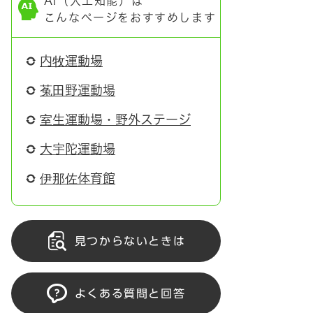
AI（人工知能）は
こんなページをおすすめします
内牧運動場
菟田野運動場
室生運動場・野外ステージ
大宇陀運動場
伊那佐体育館
見つからないときは
よくある質問と回答