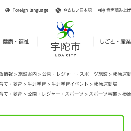
メニューを飛ばして本文へ
Foreign language
やさしい日本語
音声読み上げ
健康・福祉
しごと・産業
政情報
>
施設案内
>
公園・レジャー・スポーツ施設
>
榛原運
育て・教育
>
生涯学習
>
生涯学習イベント
>
榛原運動場
育て・教育
>
公園・レジャー・スポーツ
>
スポーツ事業
>
榛