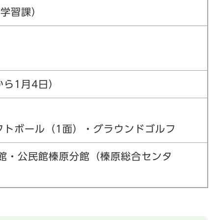
生涯学習課）
から1月4日）
フトボール（1面）・グラウンドゴルフ
館・公民館榛原分館（榛原総合センタ