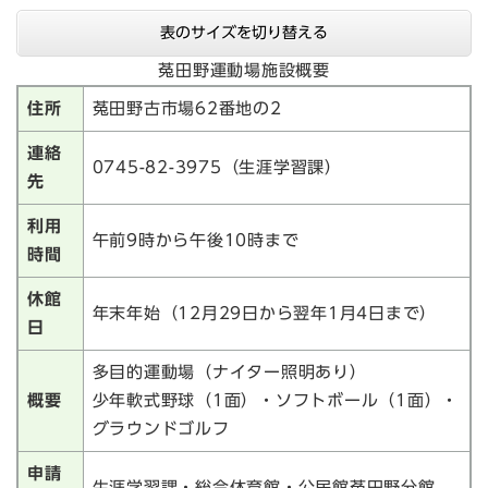
表のサイズを切り替える
菟田野運動場施設概要
住所
菟田野古市場62番地の2
連絡
0745-82-3975（生涯学習課）
先
利用
午前9時から午後10時まで
時間
休館
年末年始（12月29日から翌年1月4日まで）
日
多目的運動場（ナイター照明あり）
概要
少年軟式野球（1面）・ソフトボール（1面）・
グラウンドゴルフ
申請
生涯学習課・総合体育館・公民館菟田野分館