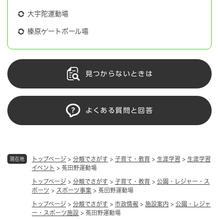
大宇陀運動場
榛原ゲートボール場
見つからないときは
よくある質問と回答
トップページ
>
分類でさがす
>
子育て・教育
>
生涯学習
>
生涯学習
現在地
イベント
>
菟田野運動場
トップページ
>
分類でさがす
>
子育て・教育
>
公園・レジャー・ス
ポーツ
>
スポーツ事業
>
菟田野運動場
トップページ
>
分類でさがす
>
市政情報
>
施設案内
>
公園・レジャ
ー・スポーツ施設
>
菟田野運動場