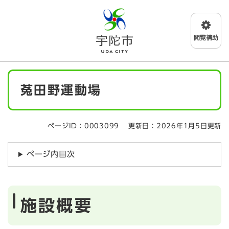
ペ
メニューを飛ばして本文へ
ー
ジ
の
先
頭
で
本
す
菟田野運動場
文
。
ページID：0003099
更新日：2026年1月5日更新
ページ内目次
施設概要