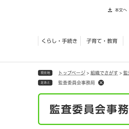
ペ
本文へ
ー
ジ
の
先
くらし・手続き
子育て・教育
頭
で
す
。
トップページ
>
組織でさがす
>
監
現在地
監査委員会事務局
足あと
本
監査委員会事
文