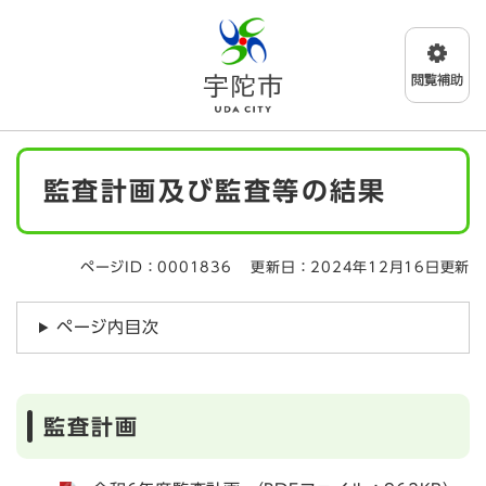
ペ
メニューを飛ばして本文へ
ー
ジ
の
先
頭
で
本
す
監査計画及び監査等の結果
文
。
ページID：0001836
更新日：2024年12月16日更新
ページ内目次
監査計画