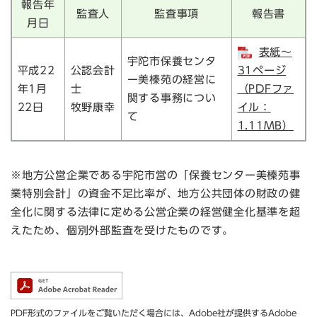
報告年
監査人
監査事項
報告書
月日
表紙～
宇陀市保養センタ
平成22
公認会計
31ページ
ー美榛苑の経営に
年1月
士
（PDFファ
関する事務につい
22日
牧野康幸
イル：
て
1.11MB）
※地方公営企業である宇陀市営の「保養センター美榛苑事
業特別会計」の資金不足比率が、地方公共団体の財政の健
全化に関する法律に定める公営企業の経営健全化基準を超
えたため、個別外部監査を受けたものです。
PDF形式のファイルをご覧いただく場合には、Adobe社が提供するAdobe