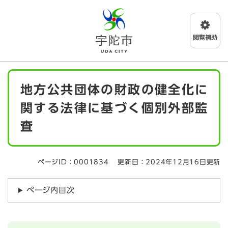
ペ
メニューを飛ばして本文へ
ー
ジ
の
先
頭
で
本
す
地方公共団体の財政の健全化に
文
。
関する法律に基づく個別外部監
査
ページID：0001834
更新日：2024年12月16日更新
ページ内目次