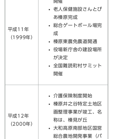
開催
老人保健施設さんとぴ
あ榛原完成
総合ゲートボール場完
平成11年
成
（1999年）
榛原東農免農道開通
役場新庁舎の建設場所
が決定
全国難読町村サミット
開催
介護保険制度開始
榛原井之谷特定土地区
画整理事業が竣工、名
平成12年
称は、榛見が丘
（2000年）
大和高原南部地区国営
総合農地開発事業（パ