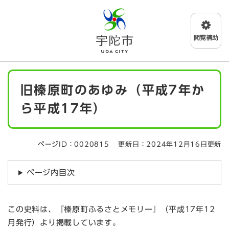
ペ
メニューを飛ばして本文へ
ー
ジ
の
先
頭
で
本
す
旧榛原町のあゆみ（平成7年か
文
。
ら平成17年）
ページID：0020815
更新日：2024年12月16日更新
ページ内目次
この史料は、『榛原町ふるさとメモリー』（平成17年12
月発行）より掲載しています。