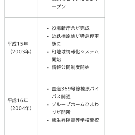
ープン
役場新庁舎が完成
近鉄榛原駅が特急停車
平成15年
駅に
（2003年）
町地域情報化システム
開始
情報公開制度開始
国道369号線榛原バイ
パス開通
平成16年
グループホームひまわ
（2004年）
りが開所
榛生昇陽高等学校開校