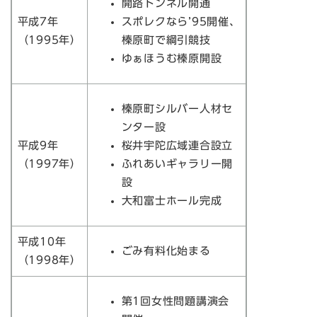
開路トンネル開通
平成7年
スポレクなら’95開催、
（1995年）
榛原町で綱引競技
ゆぁほうむ榛原開設
榛原町シルバー人材セ
ンター設
平成9年
桜井宇陀広域連合設立
（1997年）
ふれあいギャラリー開
設
大和富士ホール完成
平成10年
ごみ有料化始まる
（1998年）
第1回女性問題講演会