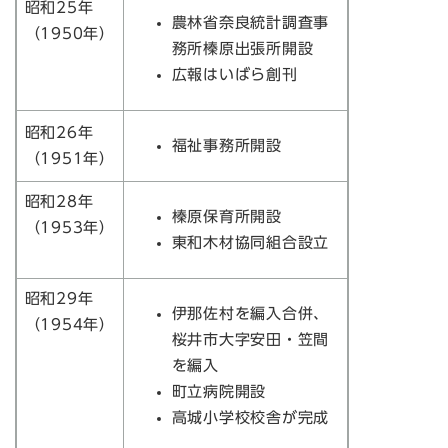
昭和25年
農林省奈良統計調査事
（1950年）
務所榛原出張所開設
広報はいばら創刊
昭和26年
福祉事務所開設
（1951年）
昭和28年
榛原保育所開設
（1953年）
東和木材協同組合設立
昭和29年
伊那佐村を編入合併、
（1954年）
桜井市大字安田・笠間
を編入
町立病院開設
高城小学校校舎が完成