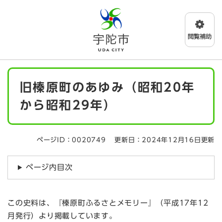
ペ
メニューを飛ばして本文へ
ー
ジ
の
先
頭
で
本
す
旧榛原町のあゆみ（昭和20年
文
。
から昭和29年）
ページID：0020749
更新日：2024年12月16日更新
ページ内目次
この史料は、『榛原町ふるさとメモリー』（平成17年12
月発行）より掲載しています。