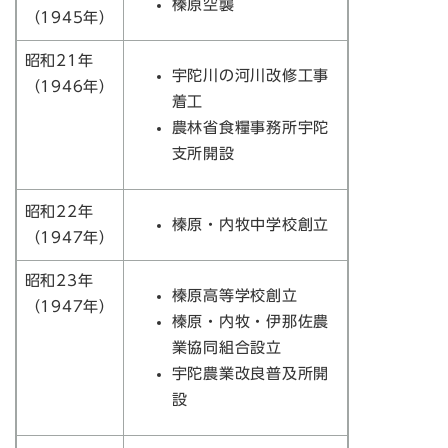
榛原空襲
（1945年）
昭和21年
宇陀川の河川改修工事
（1946年）
着工
農林省食糧事務所宇陀
支所開設
昭和22年
榛原・内牧中学校創立
（1947年）
昭和23年
榛原高等学校創立
（1947年）
榛原・内牧・伊那佐農
業協同組合設立
宇陀農業改良普及所開
設