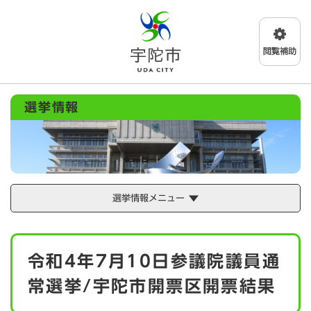
ペ
メニューを飛ばして本文へ
ー
ジ
の
先
頭
で
選挙情報
す
。
選挙情報メニュー
本
令和4年7月10日参議院議員通
文
常選挙/宇陀市開票区開票結果