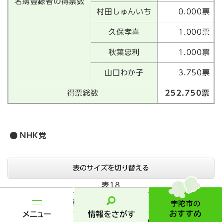
名簿登録者の得票数
村田しゅんいち
0.000票
久保孝喜
1.000票
秋葉忠利
1.000票
山口わか子
3.750票
得票総数
252.750票
NHK党
表のサイズを切り替える
宇
表18
陀
市
政党等の得票数
141.000票
メ
情
の
ニ
報