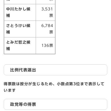
中川たかし候
3,531
補
票
さとうけい候
6,784
補
票
とみだ哲之候
136票
補
比例代表選出
得票数は按分が生じるため、小数点第3位まで表示して
います
政党等の得票