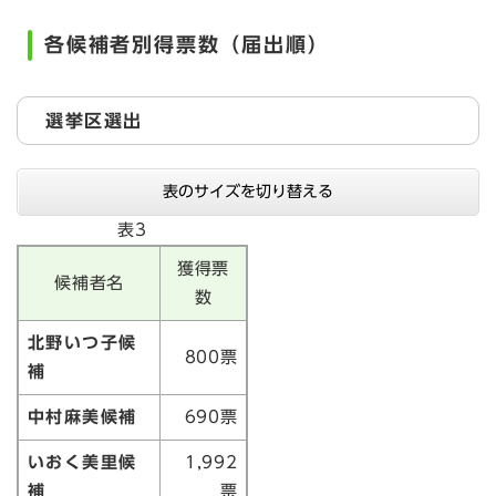
各候補者別得票数（届出順）
選挙区選出
表のサイズを切り替える
表3
獲得票
候補者名
数
北野いつ子候
800票
補
中村麻美候補
690票
いおく美里候
1,992
補
票