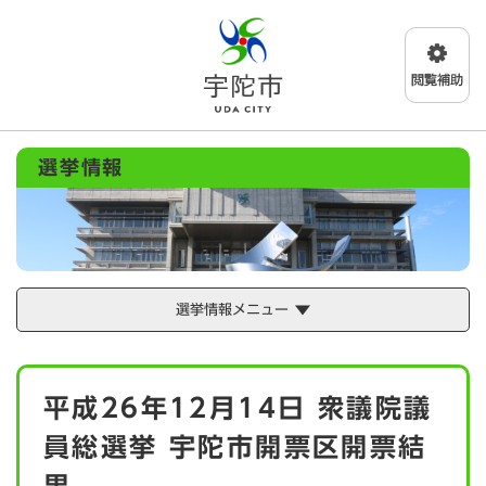
ペ
メニューを飛ばして本文へ
ー
ジ
の
先
頭
で
選挙情報
す
。
選挙情報メニュー
本
平成26年12月14日 衆議院議
文
員総選挙 宇陀市開票区開票結