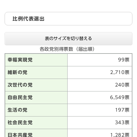
比例代表選出
表のサイズを切り替える
各政党別得票数（届出順）
幸福実現党
99票
維新の党
2,710票
次世代の党
240票
自由民主党
6,549票
生活の党
197票
社会民主党
343票
日本共産党
1,282票