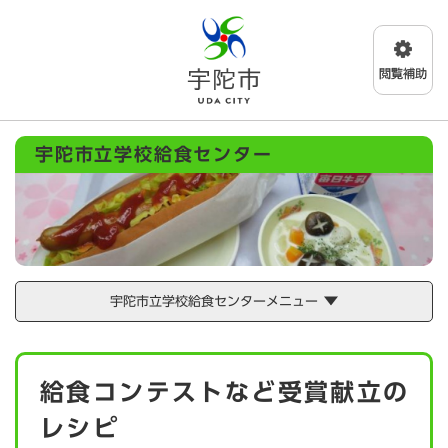
ペ
メニューを飛ばして本文へ
ー
ジ
の
先
頭
で
宇陀市立学校給食センター
す
。
宇陀市立学校給食センターメニュー
本
給食コンテストなど受賞献立の
文
レシピ