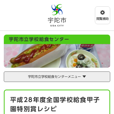
ペ
メニューを飛ばして本文へ
ー
ジ
の
先
頭
で
宇陀市立学校給食センター
す
。
宇陀市立学校給食センターメニュー
本
平成28年度全国学校給食甲子
文
園特別賞レシピ